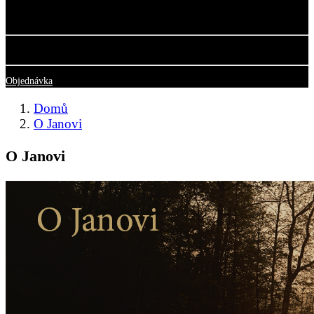
0 items
0,00 Kč
Doručení
Zdarma
Celkem
0,00 Kč
Objednávka
Domů
O Janovi
O Janovi