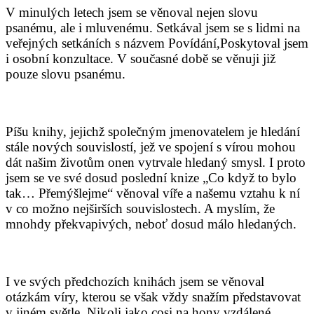
V minulých letech jsem se věnoval nejen slovu
psanému, ale i mluvenému. Setkával jsem se s lidmi na
veřejných setkáních s názvem Povídání,Poskytoval jsem
i osobní konzultace. V současné době se věnuji již
pouze slovu psanému.
Píšu knihy, jejichž společným jmenovatelem je hledání
stále nových souvislostí, jež ve spojení s vírou mohou
dát našim životům onen vytrvale hledaný smysl. I proto
jsem se ve své dosud poslední knize „Co když to bylo
tak… Přemýšlejme“ věnoval víře a našemu vztahu k ní
v co možno nejširších souvislostech. A myslím, že
mnohdy překvapivých, neboť dosud málo hledaných.
I ve svých předchozích knihách jsem se věnoval
otázkám víry, kterou se však vždy snažím představovat
v jiném světle. Nikoli jako cosi na hony vzdálené