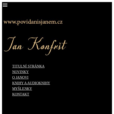

TITULNÍ STRÁNKA
NOVINKY
O JANOVI
KNIHY A AUDIOKNIHY
MYŠLENKY
KONTAKT
Košík
0
Ve vašem košíku nejsou žádné další položky